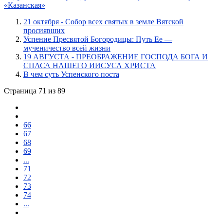
«Казанская»
21 октября - Собор всех святых в земле Вятской
просиявших
Успение Пресвятой Богородицы: Путь Ее —
мученичество всей жизни
19 АВГУСТА - ПРЕОБРАЖЕНИЕ ГОСПОДА БОГА И
СПАСА НАШЕГО ИИСУСА ХРИСТА
В чем суть Успенского поста
Страница 71 из 89
66
67
68
69
...
71
72
73
74
...