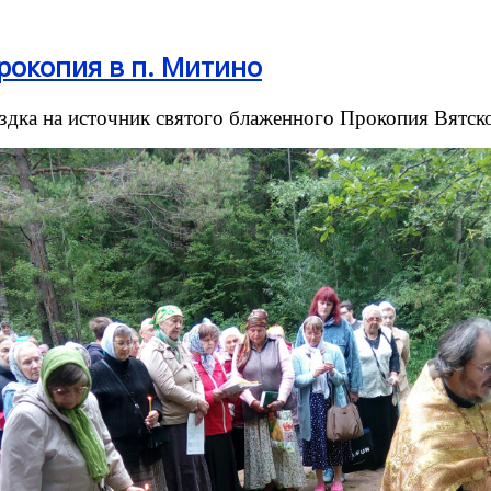
рокопия в п. Митино
здка на источник святого блаженного Прокопия Вятско