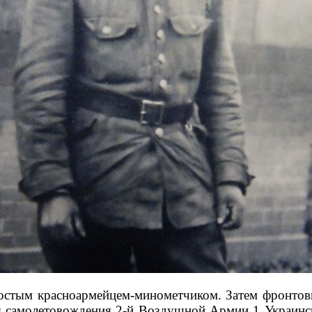
остым красноармейцем-минометчиком. Затем фронтов
 самолетовождения 2-й Воздушной Армии 1 Украинск