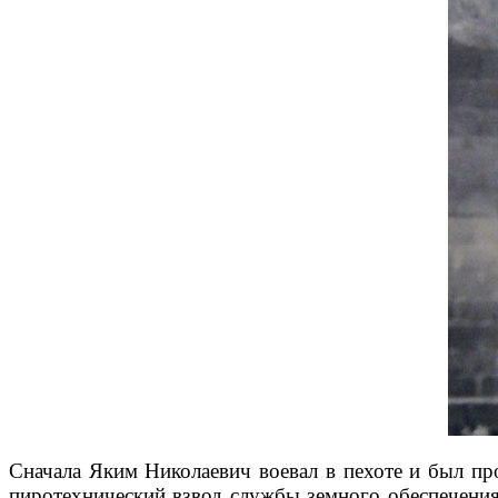
Сначала Яким Николаевич воевал в пехоте и был пр
пиротехнический взвод службы земного обеспечения