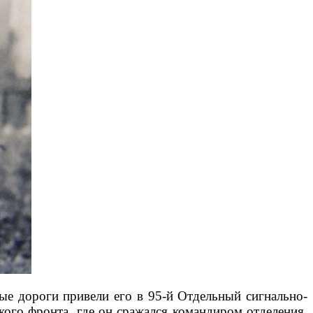
ые дороги привели его в 95-й Отдельный сигнально-
ого фронта, где он сражался командиром отделения.