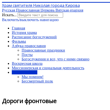
Храм святителя Николая города Кирова
Русская Православная Церковь Вятская епархия
Искать...
Включить/выключить навигацию
Главная
История храма
Расписание богослужений
Фильмы
Азбука православия
Православные праздники
Посты
Богослужения и все, что с ними связано
Воскресная школа
Миссионерская и социальная деятельность
Память и слава
Мы помним!
Бессмертный полк
Дороги фронтовые