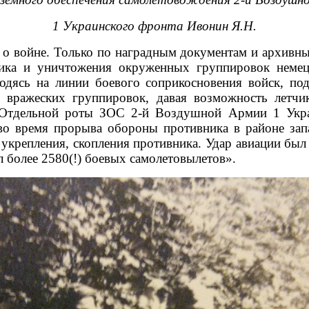
1 Украинского фронта Ивонин Я.Н.
 о войне. Только по наградным документам и архивны
ика и уничтожения окруженных группировок немецк
дясь на линии боевого соприкосновения войск, под
ия вражеских группировок, давая возможность летч
Отдельной роты ЗОС 2-й Воздушной Армии 1 Украи
 во время прорыва обороны противника в районе зап
крепления, скопления противника. Удар авиации был 
 более 2580(!) боевых самолетовылетов».