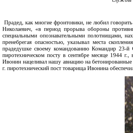
Прадед, как многие фронтовики, не любил говорить
Николаевич, «в период прорыва обороны противн
специальными опознавательными полотнищами, нахо
пренебрегая опасностью, указывал места скоплен
прадедушке своему командованию Командир 23-й 
пиротехническом посту в сентябре месяце 1944 г.,
Ивонин нацеливал нашу авиацию на бетонированные у
г. пиротехнический пост товарища Ивонина обеспечил