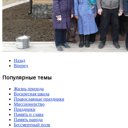
Назад
Вперед
Популярные темы
Жизнь прихода
Воскресная школа
Православные праздники
Миссионерство
Праздники
Память и слава
Память народа
Бессмертный полк