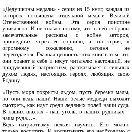
«Дедушкины медали» - серия из 15 книг, каждая из
которых посвящена отдельной медали Великой
Отечественной войны. Эта серия поистине
уникальна. И не только потому, что в ней собраны
замечательные рассказы о войне авторов,
прошедших через её горнило, а эта серия, к
огромному сожалению, сегодня не
переиздаётся. Главная ценность этих книг в том, что
они хранят в себе и несут читателю настоящий, не
придуманный патриотизм, рассказывает о сильных
духом людях, настоящих героях, любящих свою
Родину.
«Пусть моря покрыты льдом, пусть берёзки малы,
но они ведь наши! Наши белые медведи выходят
смотреть, как идут среди ледяных полей наши суда.
В наших шахтах - наш уголь, в наших рудниках –
наша руда…».
Ведь патриотизму нельзя научить. Его можно
только воспитать. И воспитывать его необходимо с