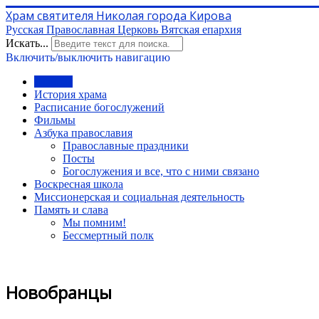
Храм святителя Николая города Кирова
Русская Православная Церковь Вятская епархия
Искать...
Включить/выключить навигацию
Главная
История храма
Расписание богослужений
Фильмы
Азбука православия
Православные праздники
Посты
Богослужения и все, что с ними связано
Воскресная школа
Миссионерская и социальная деятельность
Память и слава
Мы помним!
Бессмертный полк
Новобранцы